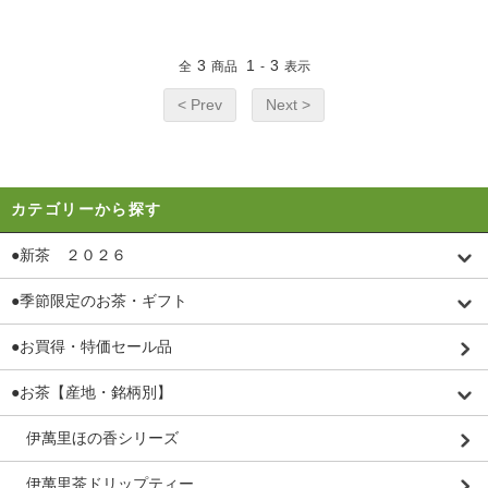
3
1
3
全
商品
-
表示
< Prev
Next >
カテゴリーから探す
●新茶 ２０２６
●季節限定のお茶・ギフト
●お買得・特価セール品
●お茶【産地・銘柄別】
伊萬里ほの香シリーズ
伊萬里茶ドリップティー