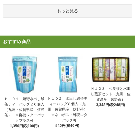
もっと見る
おすすめ商品
Ｈ１２３ 和夏茶と水出
し煎茶セット（九州・佐
Ｈ１０２ 水出し緑茶テ
Ｈ１０１ 嬉野水出し緑
賀県産 嬉野茶）
ィーバッグ８個入（九
茶ティーバッグ２０個入
3,348円(税248円)
州・佐賀県産 嬉野茶）
（九州・佐賀県産 嬉野
※ネコポス・郵便レタ
茶） ※郵便レターパッ
ーパック可
クプラス可
540円(税40円)
1,350円(税100円)