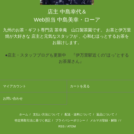
店主 中島幸代＆
Web担当 中島美幸・ローア
九州のお茶・ギフト専門店 茶幸庵 山口製茶園です。 お茶と伊万里
焼が大好きな 店主と元気なスタッフが 、心和むほっとするお茶を
お届けします。
●店主・スタッフブログも更新中 『伊万里駅近くの”ほっ”とする
お茶屋さん』
マイアカウント
カートを見る
お問い合わせ
ホーム
/
支払い方法について
/
配送・送料について
/
返品について
/
特定商取引法に基づく表記
/
プライバシーポリシー
/
メルマガ登録・解除
/ /
RSS
/
ATOM