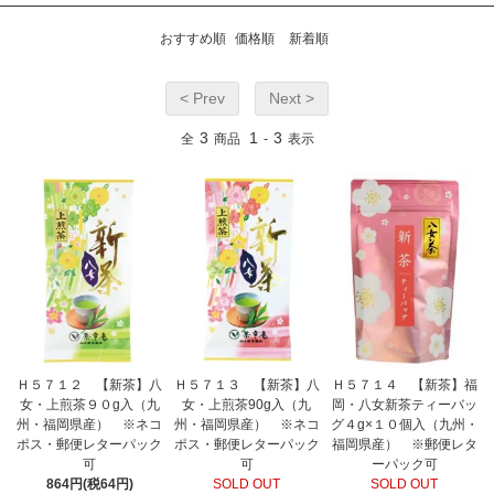
おすすめ順
価格順
新着順
< Prev
Next >
3
1
3
全
商品
-
表示
Ｈ５７１２ 【新茶】八
Ｈ５７１３ 【新茶】八
Ｈ５７１４ 【新茶】福
女・上煎茶９０g入（九
女・上煎茶90g入（九
岡・八女新茶ティーバッ
州・福岡県産） ※ネコ
州・福岡県産） ※ネコ
グ４g×１０個入（九州・
ポス・郵便レターパック
ポス・郵便レターパック
福岡県産） ※郵便レタ
可
可
ーパック可
864円(税64円)
SOLD OUT
SOLD OUT