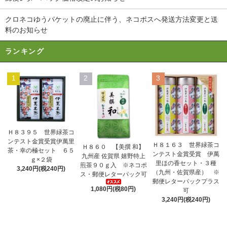
クロネコゆうパケットの廃止に伴う、ネコポスへ発送方法変更と送
料のお知らせ
ランキング
1
2
3
Ｈ８３９５ 世界緑茶コ
ンテスト金賞受賞伊萬里
Ｈ８１６３ 世界緑茶コ
Ｈ８６０ 【美撰 和】
茶・幸の極セット ６５
ンテスト金賞受賞 伊萬
九州産 佐賀県 嬉野特上
ｇ×２袋
里ほの香セット・３種
煎茶９０ｇ入 ※ネコポ
3,240円(税240円)
（九州・佐賀県産） ※
ス・郵便レターパック可
郵便レターパックプラス
1,080円(税80円)
可
3,240円(税240円)