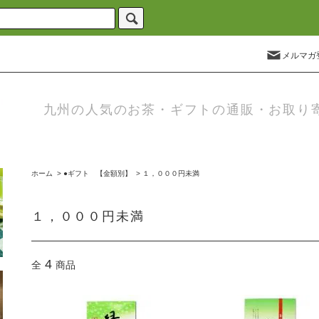
メルマガ
九州の人気のお茶・ギフトの通販・お取り
ホーム
>
●ギフト 【金額別】
>
１，０００円未満
１，０００円未満
4
全
商品