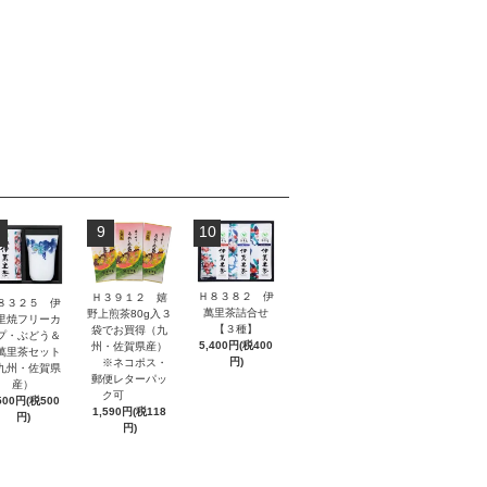
9
10
Ｈ８３８２ 伊
Ｈ３９１２ 嬉
８３２５ 伊
萬里茶詰合せ
野上煎茶80g入３
里焼フリーカ
【３種】
袋でお買得（九
プ・ぶどう＆
5,400円(税400
州・佐賀県産）
萬里茶セット
円)
※ネコポス・
九州・佐賀県
郵便レターパッ
産）
ク可
500円(税500
1,590円(税118
円)
円)