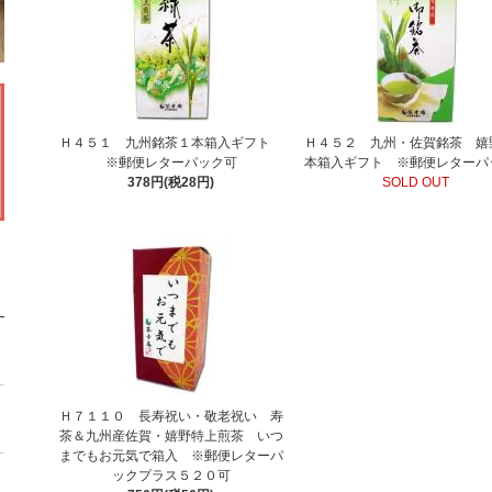
Ｈ４５１ 九州銘茶１本箱入ギフト
Ｈ４５２ 九州・佐賀銘茶 嬉
※郵便レターパック可
本箱入ギフト ※郵便レターパ
378円(税28円)
SOLD OUT
Ｈ７１１０ 長寿祝い・敬老祝い 寿
茶＆九州産佐賀・嬉野特上煎茶 いつ
までもお元気で箱入 ※郵便レターパ
ックプラス５２０可