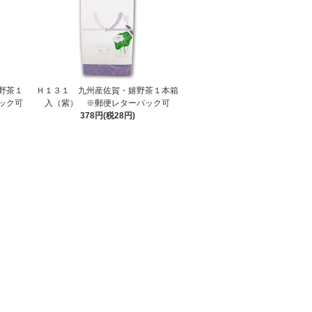
野茶１
Ｈ１３１ 九州産佐賀・嬉野茶１本箱
ック可
入（紫） ※郵便レターパック可
378円(税28円)