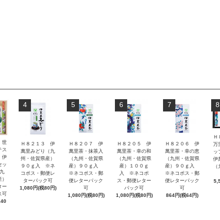
4
5
6
7
8
Ｈ
 世
Ｈ８２１３ 伊
Ｈ８２０７ 伊
Ｈ８２０５ 伊
Ｈ８２０６ 伊
万
テス
萬里みどり（九
萬里茶・抹茶入
萬里茶・幸の和
萬里茶・幸の恵
ッ
 伊
州・佐賀県産）
（九州・佐賀県
（九州・佐賀県
（九州・佐賀県
伊
セッ
９０ｇ入 ※ネ
産）９０ｇ入
産）１００ｇ
産）９０ｇ入
（
九
コポス・郵便レ
※ネコポス・郵
入 ※ネコポ
※ネコポス・郵
産）
ターパック可
便レターパック
ス・郵便レター
便レターパック
5,
ター
1,080円(税80円)
可
パック可
可
ス可
1,080円(税80円)
1,080円(税80円)
864円(税64円)
240