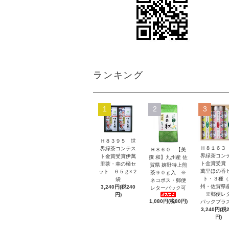
ランキング
1
2
3
Ｈ８３９５ 世
Ｈ８１６３
界緑茶コンテス
Ｈ８６０ 【美
界緑茶コン
ト金賞受賞伊萬
撰 和】九州産 佐
ト金賞受賞
里茶・幸の極セ
賀県 嬉野特上煎
萬里ほの香
ット ６５ｇ×２
茶９０ｇ入 ※
ト・３種（
袋
ネコポス・郵便
州・佐賀県
3,240円(税240
レターパック可
※郵便レ
円)
1,080円(税80円)
パックプラ
3,240円(税
円)