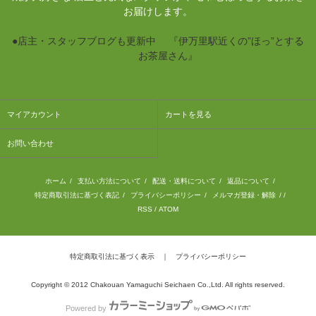
お届けします。
●店主・スタッフブログも更新中 『伊万里駅近くの”ほっ”とする
お茶屋さん』
マイアカウント
カートを見る
お問い合わせ
ホーム
/
支払い方法について
/
配送・送料について
/
返品について
/
特定商取引法に基づく表記
/
プライバシーポリシー
/
メルマガ登録・解除
/ /
RSS
/
ATOM
特定商取引法に基づく表示
｜
プライバシーポリシー
Copyright © 2012 Chakouan Yamaguchi Seichaen Co.,Ltd. All rights reserved.
Powered by