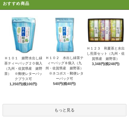
おすすめ商品
Ｈ１２３ 和夏茶と水出
し煎茶セット（九州・佐
Ｈ１０２ 水出し緑茶テ
Ｈ１０１ 嬉野水出し緑
賀県産 嬉野茶）
ィーバッグ８個入（九
茶ティーバッグ２０個入
3,348円(税248円)
州・佐賀県産 嬉野茶）
（九州・佐賀県産 嬉野
※ネコポス・郵便レタ
茶） ※郵便レターパッ
ーパック可
クプラス可
540円(税40円)
1,350円(税100円)
もっと見る