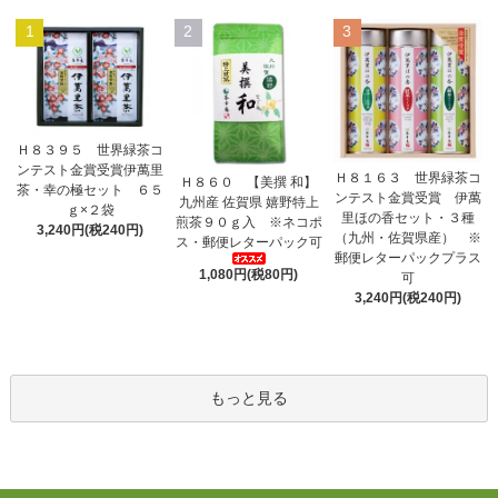
1
2
3
Ｈ８３９５ 世界緑茶コ
ンテスト金賞受賞伊萬里
Ｈ８１６３ 世界緑茶コ
Ｈ８６０ 【美撰 和】
茶・幸の極セット ６５
ンテスト金賞受賞 伊萬
九州産 佐賀県 嬉野特上
ｇ×２袋
里ほの香セット・３種
煎茶９０ｇ入 ※ネコポ
3,240円(税240円)
（九州・佐賀県産） ※
ス・郵便レターパック可
郵便レターパックプラス
1,080円(税80円)
可
3,240円(税240円)
もっと見る