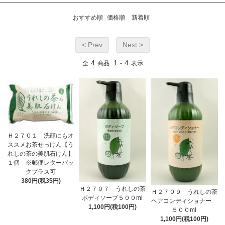
おすすめ順
価格順
新着順
< Prev
Next >
4
1
4
全
商品
-
表示
Ｈ２７０１ 洗顔にもオ
ススメお茶せっけん【う
れしの茶の美肌石けん】
１個 ※郵便レターパッ
クプラス可
380円(税35円)
Ｈ２７０７ うれしの茶
Ｈ２７０９ うれしの茶
ボディソープ５００ml
ヘアコンディショナー
1,100円(税100円)
５００ml
1,100円(税100円)