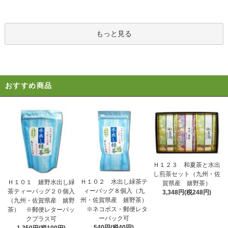
もっと見る
おすすめ商品
Ｈ１２３ 和夏茶と水出
し煎茶セット（九州・佐
Ｈ１０２ 水出し緑茶テ
Ｈ１０１ 嬉野水出し緑
賀県産 嬉野茶）
ィーバッグ８個入（九
茶ティーバッグ２０個入
3,348円(税248円)
州・佐賀県産 嬉野茶）
（九州・佐賀県産 嬉野
※ネコポス・郵便レタ
茶） ※郵便レターパッ
ーパック可
クプラス可
540円(税40円)