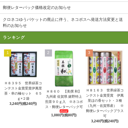
郵便レターパック価格改定のお知らせ
クロネコゆうパケットの廃止に伴う、ネコポスへ発送方法変更と送
料のお知らせ
ランキング
1
2
3
Ｈ８３９５ 世界緑茶コ
ンテスト金賞受賞伊萬里
Ｈ８１６３ 世界緑茶コ
Ｈ８６０ 【美撰 和】
茶・幸の極セット ６５
ンテスト金賞受賞 伊萬
九州産 佐賀県 嬉野特上
ｇ×２袋
里ほの香セット・３種
煎茶９０ｇ入 ※ネコポ
3,240円(税240円)
（九州・佐賀県産） ※
ス・郵便レターパック可
郵便レターパックプラス
1,080円(税80円)
可
3,240円(税240円)