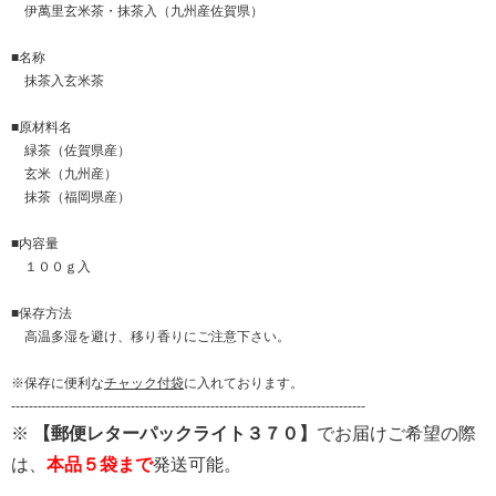
伊萬里玄米茶・抹茶入（九州産佐賀県）
■名称
抹茶入玄米茶
■原材料名
緑茶（佐賀県産）
玄米（九州産）
抹茶（福岡県産）
■内容量
１００ｇ入
■保存方法
高温多湿を避け、移り香りにご注意下さい。
※保存に便利な
チャック付袋
に入れております。
--------------------------------------------------------------------------------
※
【郵便レターパックライト３７０】
でお届けご希望の際
は、
本品５袋まで
発送可能。