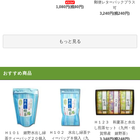
郵便レターパックプラス
1,080円(税80円)
可
3,240円(税240円)
もっと見る
おすすめ商品
Ｈ１２３ 和夏茶と水出
し煎茶セット（九州・佐
Ｈ１０２ 水出し緑茶テ
Ｈ１０１ 嬉野水出し緑
賀県産 嬉野茶）
ィーバッグ８個入（九
茶ティーバッグ２０個入
3,348円(税248円)