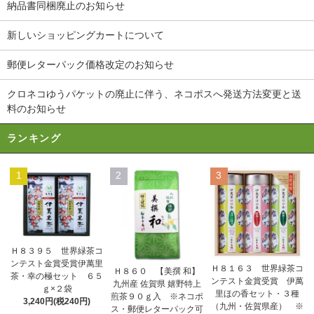
納品書同梱廃止のお知らせ
新しいショッピングカートについて
郵便レターパック価格改定のお知らせ
クロネコゆうパケットの廃止に伴う、ネコポスへ発送方法変更と送
料のお知らせ
ランキング
1
2
3
Ｈ８３９５ 世界緑茶コ
ンテスト金賞受賞伊萬里
Ｈ８１６３ 世界緑茶コ
Ｈ８６０ 【美撰 和】
茶・幸の極セット ６５
ンテスト金賞受賞 伊萬
九州産 佐賀県 嬉野特上
ｇ×２袋
里ほの香セット・３種
煎茶９０ｇ入 ※ネコポ
3,240円(税240円)
（九州・佐賀県産） ※
ス・郵便レターパック可