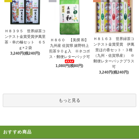
Ｈ８３９５ 世界緑茶コ
ンテスト金賞受賞伊萬里
Ｈ８１６３ 世界緑茶コ
Ｈ８６０ 【美撰 和】
茶・幸の極セット ６５
ンテスト金賞受賞 伊萬
九州産 佐賀県 嬉野特上
ｇ×２袋
里ほの香セット・３種
煎茶９０ｇ入 ※ネコポ
3,240円(税240円)
（九州・佐賀県産） ※
ス・郵便レターパック可
郵便レターパックプラス
1,080円(税80円)
可
3,240円(税240円)
もっと見る
おすすめ商品