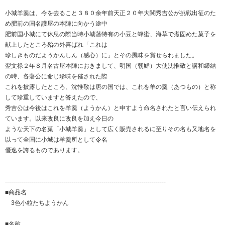
小城羊羹は、今を去ること３８０余年前天正２０年大閣秀吉公が挑戦出征のた
め肥前の国名護屋の本陣に向かう途中
肥前国小城にて休息の際当時小城藩特有の小豆と蜂蜜、海草で煮固めた菓子を
献上したところ殆の外喜ばれ「これは
珍しきものだようかんしん（感心）に」とその風味を賞せられました。
翌文禄２年８月名古屋本陣におきまして、明国（朝鮮）大使沈惟敬と講和締結
の時、各藩公に命じ珍味を催された際
これを披露したところ、沈惟敬は唐の国では、これを羊の羹（あつもの）と称
して珍重していますと答えたので、
秀吉公は今後はこれを羊羹（ようかん）と申すよう命名されたと言い伝えられ
ています。以来改良に改良を加え今日の
ような天下の名菓「小城羊羹」として広く販売されるに至りその名も又地名を
以って全国に小城は羊羹所として令名
優逸を誇るものであります。
--------------------------------------------------------------------------------
■商品名
3色小粒たちようかん
■名称