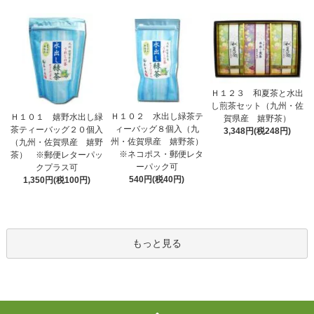
Ｈ１２３ 和夏茶と水出
し煎茶セット（九州・佐
Ｈ１０２ 水出し緑茶テ
Ｈ１０１ 嬉野水出し緑
賀県産 嬉野茶）
ィーバッグ８個入（九
茶ティーバッグ２０個入
3,348円(税248円)
州・佐賀県産 嬉野茶）
（九州・佐賀県産 嬉野
※ネコポス・郵便レタ
茶） ※郵便レターパッ
ーパック可
クプラス可
540円(税40円)
1,350円(税100円)
もっと見る