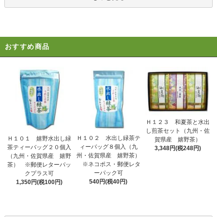
おすすめ商品
Ｈ１２３ 和夏茶と水出
し煎茶セット（九州・佐
Ｈ１０２ 水出し緑茶テ
Ｈ１０１ 嬉野水出し緑
賀県産 嬉野茶）
ィーバッグ８個入（九
茶ティーバッグ２０個入
3,348円(税248円)
州・佐賀県産 嬉野茶）
（九州・佐賀県産 嬉野
※ネコポス・郵便レタ
茶） ※郵便レターパッ
ーパック可
クプラス可
540円(税40円)
1,350円(税100円)