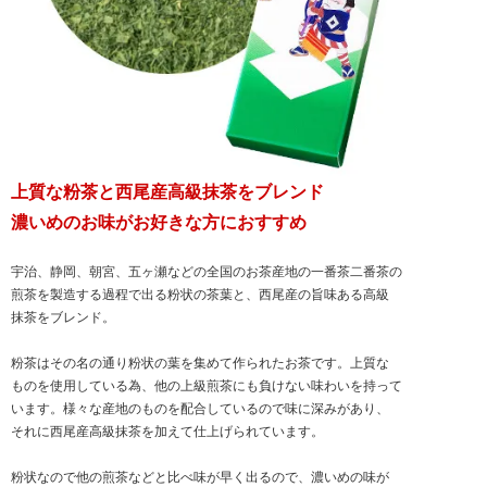
上質な粉茶と西尾産高級抹茶をブレンド
濃いめのお味がお好きな方におすすめ
宇治、静岡、朝宮、五ヶ瀬などの全国のお茶産地の一番茶二番茶の
煎茶を製造する過程で出る粉状の茶葉と、西尾産の旨味ある高級
抹茶をブレンド。
粉茶はその名の通り粉状の葉を集めて作られたお茶です。上質な
ものを使用している為、他の上級煎茶にも負けない味わいを持って
います。様々な産地のものを配合しているので味に深みがあり、
それに西尾産高級抹茶を加えて仕上げられています。
粉状なので他の煎茶などと比べ味が早く出るので、濃いめの味が