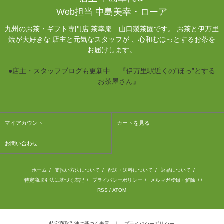
Web担当 中島美幸・ローア
九州のお茶・ギフト専門店 茶幸庵 山口製茶園です。 お茶と伊万里
焼が大好きな 店主と元気なスタッフが 、心和むほっとするお茶を
お届けします。
●店主・スタッフブログも更新中 『伊万里駅近くの”ほっ”とする
お茶屋さん』
マイアカウント
カートを見る
お問い合わせ
ホーム
/
支払い方法について
/
配送・送料について
/
返品について
/
特定商取引法に基づく表記
/
プライバシーポリシー
/
メルマガ登録・解除
/ /
RSS
/
ATOM
特定商取引法に基づく表示
｜
プライバシーポリシー