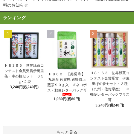
料のお知らせ
ランキング
1
2
3
Ｈ８３９５ 世界緑茶コ
ンテスト金賞受賞伊萬里
Ｈ８１６３ 世界緑茶コ
Ｈ８６０ 【美撰 和】
茶・幸の極セット ６５
ンテスト金賞受賞 伊萬
九州産 佐賀県 嬉野特上
ｇ×２袋
里ほの香セット・３種
煎茶９０ｇ入 ※ネコポ
3,240円(税240円)
（九州・佐賀県産） ※
ス・郵便レターパック可
郵便レターパックプラス
1,080円(税80円)
可
3,240円(税240円)
もっと見る