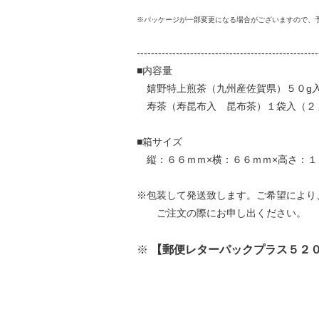
※パッケージが一部変更になる場合がございますので、
---------------------------------------------------
■内容量
嬉野特上煎茶（九州産佐賀県）５０g入
寿茶（寿昆布入 昆布茶）１袋入（２
■箱サイズ
縦：６６ｍｍ×横：６６ｍｍ×高さ：１
※包装して発送致します。ご希望により
ご注文の際にお申し出ください。
※
【郵便レターパックプラス５２