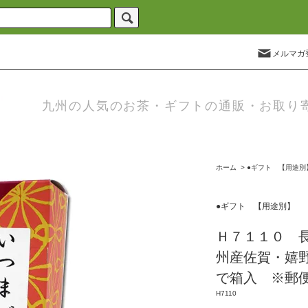
メルマガ
九州の人気のお茶・ギフトの通販・お取り
ホーム
>
●ギフト 【用途別
●ギフト 【用途別】
Ｈ７１１０ 
州産佐賀・嬉
で箱入 ※郵
H7110