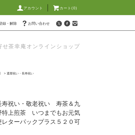
アカウント
カート(
0
)
登録・解除
お問い合わせ
寄せ茶幸庵オンラインショップ
】
>
還暦祝い・長寿祝い
長寿祝い・敬老祝い 寿茶＆九
野特上煎茶 いつまでもお元気
便レターパックプラス５２０可