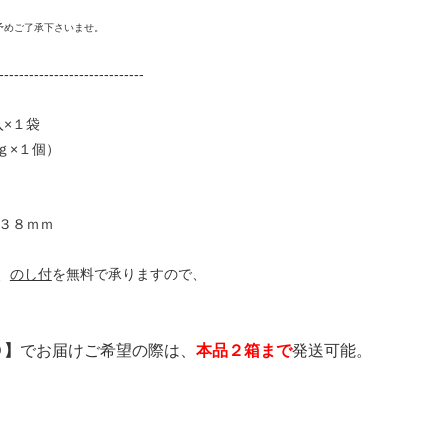
予めご了承下さいませ。
-----------------------------
×１袋
ｇ×１個）
３８ｍｍ
、
のし付
を無料で承りますので、
０】
でお届けご希望の際は、
本品２箱まで
発送可能。