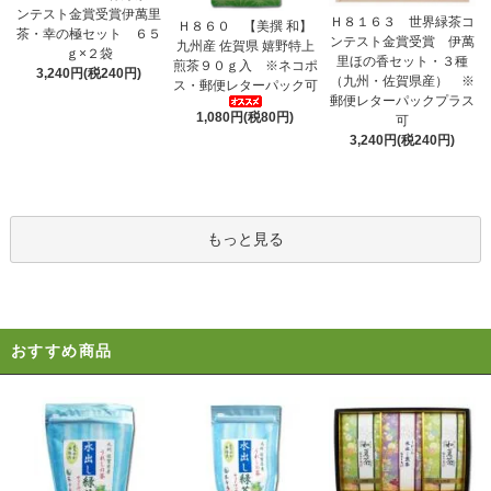
ンテスト金賞受賞伊萬里
Ｈ８１６３ 世界緑茶コ
Ｈ８６０ 【美撰 和】
茶・幸の極セット ６５
ンテスト金賞受賞 伊萬
九州産 佐賀県 嬉野特上
ｇ×２袋
里ほの香セット・３種
煎茶９０ｇ入 ※ネコポ
3,240円(税240円)
（九州・佐賀県産） ※
ス・郵便レターパック可
郵便レターパックプラス
1,080円(税80円)
可
3,240円(税240円)
もっと見る
おすすめ商品