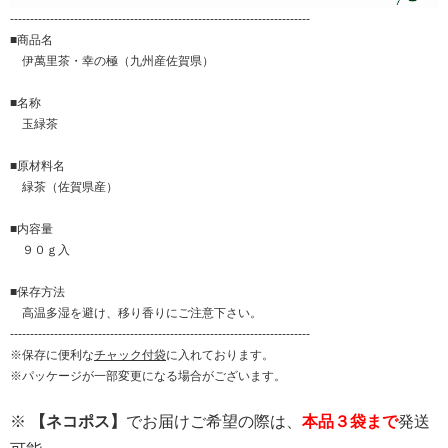
---------------------------------------------------------------------------
■商品名
伊萬里茶・幸の極（九州産佐賀県）
■名称
玉緑茶
■原材料名
緑茶（佐賀県産）
■内容量
９０ｇ入
■保存方法
高温多湿を避け、移り香りにご注意下さい。
---------------------------------------------------------------------------
※保存に便利な
チャック付袋
に入れております。
※パッケージが一部変更になる場合がございます。
※
【ネコポス】
でお届けご希望の際は、
本品３袋まで
発送