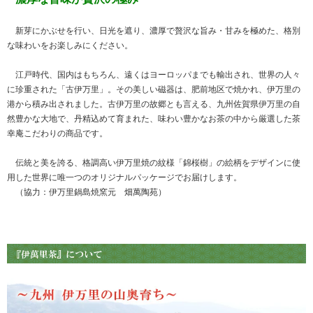
新芽にかぶせを行い、日光を遮り、濃厚で贅沢な旨み・甘みを極めた、格別
な味わいをお楽しみにください。
江戸時代、国内はもちろん、遠くはヨーロッパまでも輸出され、世界の人々
に珍重された「古伊万里」。その美しい磁器は、肥前地区で焼かれ、伊万里の
港から積み出されました。古伊万里の故郷とも言える、九州佐賀県伊万里の自
然豊かな大地で、丹精込めて育まれた、味わい豊かなお茶の中から厳選した茶
幸庵こだわりの商品です。
伝統と美を誇る、格調高い伊万里焼の紋様「錦桜樹」の絵柄をデザインに使
用した世界に唯一つのオリジナルパッケージでお届けします。
（協力：伊万里鍋島焼窯元 畑萬陶苑）