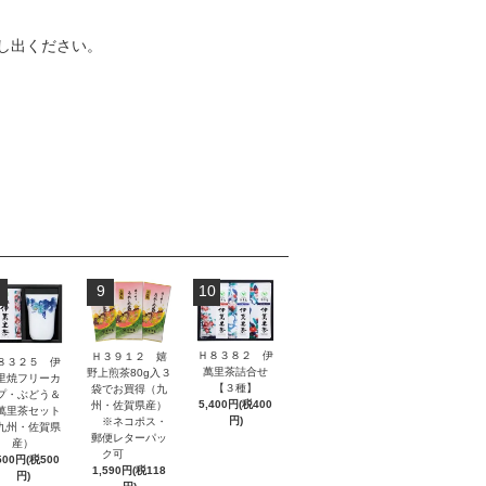
し出ください。
9
10
Ｈ８３８２ 伊
Ｈ３９１２ 嬉
８３２５ 伊
萬里茶詰合せ
野上煎茶80g入３
里焼フリーカ
【３種】
袋でお買得（九
プ・ぶどう＆
5,400円(税400
州・佐賀県産）
萬里茶セット
円)
※ネコポス・
九州・佐賀県
郵便レターパッ
産）
ク可
500円(税500
1,590円(税118
円)