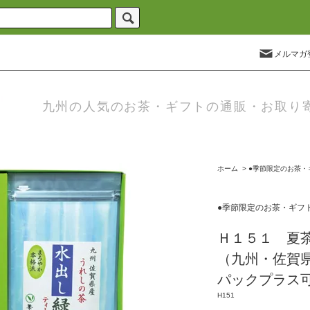
メルマガ
九州の人気のお茶・ギフトの通販・お取り
ホーム
>
●季節限定のお茶・
●季節限定のお茶・ギフ
Ｈ１５１ 夏
（九州・佐賀
パックプラス
H151