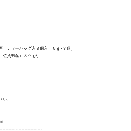
）ティーバッグ入８個入（５ｇ×８個）
・佐賀県産）８０g入
さい。
ｍ
-----------------------------