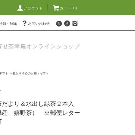
アカウント
カート(
0
)
登録・解除
お問い合わせ
寄せ茶幸庵オンラインショップ
ギフト
>
夏おすすめのお茶・ギフト
ト
茶だより＆水出し緑茶２本入
県産 嬉野茶） ※郵便レター
可