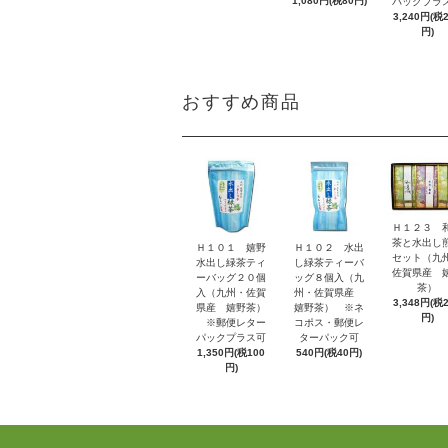
1,080円(税80円)
パックプラ
3,240円(税
円)
おすすめ商品
Ｈ１２３ 
茶と水出し
Ｈ１０１ 嬉野
Ｈ１０２ 水出
セット（九
水出し緑茶ティ
し緑茶ティーバ
佐賀県産 
ーバッグ２０個
ッグ８個入（九
茶）
入（九州・佐賀
州・佐賀県産
3,348円(税
県産 嬉野茶）
嬉野茶） ※ネ
円)
※郵便レター
コポス・郵便レ
パックプラス可
ターパック可
1,350円(税100
540円(税40円)
円)