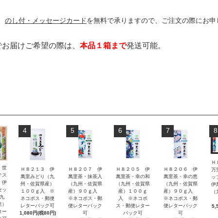
、
のし付・メッセージカード
を無料で承りますので、ご注文の際にお申
でお届けご希望の際は、
本品１箱まで
発送可能。
4
5
6
7
8
Ｈ
 世
Ｈ８２１３ 伊
Ｈ８２０７ 伊
Ｈ８２０５ 伊
Ｈ８２０６ 伊
万
テス
萬里みどり（九
萬里茶・抹茶入
萬里茶・幸の和
萬里茶・幸の恵
ッ
 伊
州・佐賀県産）
（九州・佐賀県
（九州・佐賀県
（九州・佐賀県
伊
セッ
１００ｇ入 ※
産）９０ｇ入
産）１００ｇ
産）９０ｇ入
（
九
ネコポス・郵便
※ネコポス・郵
入 ※ネコポ
※ネコポス・郵
産）
レターパック可
便レターパック
ス・郵便レター
便レターパック
5,
ター
1,080円(税80円)
可
パック可
可