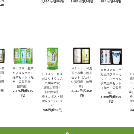
ス可
1,080円(税80円)
1,080円(税80円)
864円(税64円)
240
和夏
Ｈ１２９ 夏茶
Ｈ１４４ 和夏
Ｈ８３２５ 伊
煎茶
だより＆水出し
茶と水出し煎茶
Ｈ１４２ 夏茶
Ｈ
万里焼フリーカ
州・
緑茶セット（九
セット（九州・
だより８０ｇ入
萬
ップ・ぶどう＆
嬉野
州・佐賀県産
佐賀県産 嬉野
（九州産佐賀・
テ
伊萬里茶セット
嬉野茶）
茶）
嬉野上煎茶）
（
（九州・佐賀県
248
2,376円(税176
2,160円(税160
【期間限定】
産
産）
円)
円)
※ネコポス・郵
※
5,500円(税500
便レターパック
便
円)
可
756円(税56円)
5