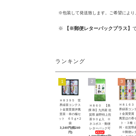
※包装して発送致します。ご希望により
※
【※郵便レターパックプラス】
ランキング
1
2
3
Ｈ８３９５ 世
Ｈ８１６３
界緑茶コンテス
Ｈ８６０ 【美
界緑茶コン
ト金賞受賞伊萬
撰 和】九州産 佐
ト金賞受賞
里茶・幸の極セ
賀県 嬉野特上煎
萬里ほの香
ット ６５ｇ×２
茶９０ｇ入 ※
ト・３種（
袋
ネコポス・郵便
州・佐賀県
3,240円(税240
レターパック可
※郵便レ
円)