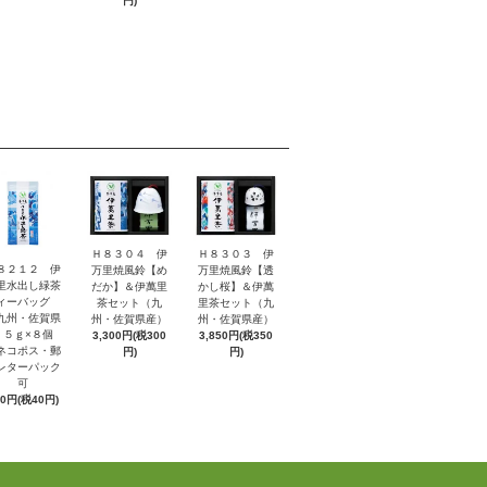
円)
Ｈ８３０４ 伊
Ｈ８３０３ 伊
８２１２ 伊
万里焼風鈴【め
万里焼風鈴【透
里水出し緑茶
だか】＆伊萬里
かし桜】＆伊萬
ィーバッグ
茶セット（九
里茶セット（九
九州・佐賀県
州・佐賀県産）
州・佐賀県産）
）５ｇ×８個
3,300円(税300
3,850円(税350
ネコポス・郵
円)
円)
レターパック
可
40円(税40円)